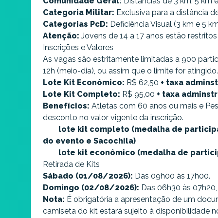
Comunidade Geral:
Distâncias de 3 km, 5 km 
Categoria Militar:
Exclusiva para a distância d
Categorias PcD:
Deficiência Visual (3 km e 5 k
Atenção:
Jovens de 14 a 17 anos estão restrito
Inscrições e Valores
As vagas são estritamente limitadas a 900 partic
12h (meio-dia), ou assim que o limite for atingido.​
Lote Kit Econômico:
R$ 62,50
+ taxa adminst
Lote Kit Completo:
R$ 95,00
+ taxa adminst
Benefícios:
Atletas com 60 anos ou mais e Pes
desconto no valor vigente da inscrição.
⁠ ⁠lote kit completo (medalha de particip
do evento e Sacochila)
lote kit econômico (medalha de partici
Retirada de Kits​
Sábado (01/08/2026):
Das 09h00 às 17h00.
Domingo (02/08/2026):
Das 06h30 às 07h20, 
Nota:
É obrigatória a apresentação de um docu
camiseta do kit estará sujeito à disponibilidade