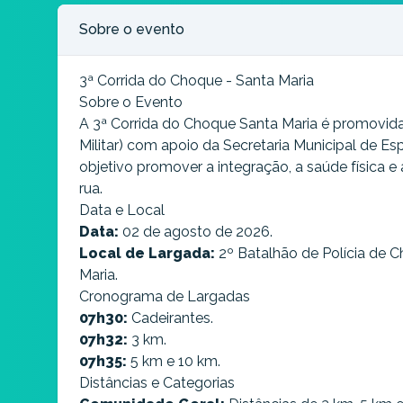
Sobre o evento
3ª Corrida do Choque - Santa Maria
Sobre o Evento
A 3ª Corrida do Choque Santa Maria é promovida
Militar) com apoio da Secretaria Municipal de E
objetivo promover a integração, a saúde física e 
rua.
Data e Local
Data:
02 de agosto de 2026.
Local de Largada:
2º Batalhão de Polícia de Ch
Maria.
Cronograma de Largadas​
07h30:
Cadeirantes.
07h32:
3 km.
07h35:
5 km e 10 km.
Distâncias e Categorias​