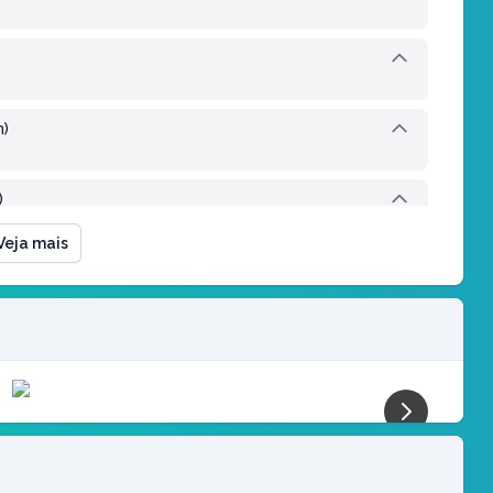
m)
)
Veja mais
)
)
m)
)