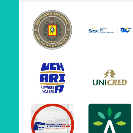
Parado/Esgotado
(1972 à 1976) - 50 a 54 anos - Masculino (3Km
Parado/Esgotado
(1967 à 1971) - 55 a 59 anos - Masculino (3Km)
Parado/Esgotado
(1962 à 1966) - 60 a 64 anos - Masculino (3K
Parado/Esgotado
(2002 à 2006) - 20 a 24 anos - Feminino (3Km
Parado/Esgotado
(1997 à 2001) - 25 a 29 anos - Feminino (3Km)
Parado/Esgotado
(1992 à 1996) - 30 a 34 anos - Feminino (3Km)
Parado/Esgotado
(1987 à 1991) - 35 a 39 anos - Feminino (3Km)