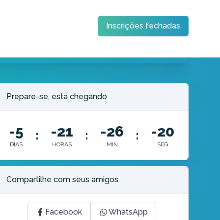
Inscrições fechadas
Prepare-se, está chegando
-5
-21
-26
-21
:
:
:
DIAS
HORAS
MIN
SEG
Compartilhe com seus amigos
Facebook
WhatsApp