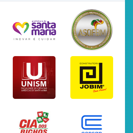
)
m)
)