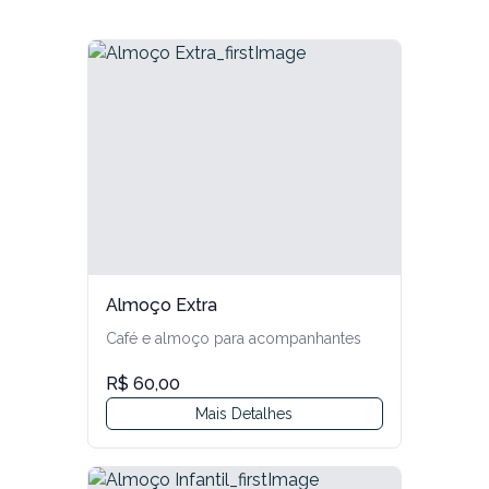
Pró_Mas
Products
Parado/Esgotado
Elite_Fem
Parado/Esgotado
Elite_Mas
Parado/Esgotado
E-Bike_Fem
Parado/Esgotado
Almoço Extra
Café e almoço para acompanhantes
E-Bike_Mas
Parado/Esgotado
R$ 60,00
Mais Detalhes