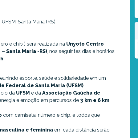
 UFSM, Santa Maria (RS)
ero e chip ) será realizada na
Unyoto Centro
– Santa Maria -RS)
, nos seguintes dias e horários:
0h
 reunindo esporte, saúde e solidariedade em um
de Federal de Santa Maria (UFSM)
.
poio da
UFSM
e da
Associação Gaúcha de
 energia e emoção em percursos de
3 km e 6 km
,
o
com camiseta, número e chip, e todos que
.
masculina e feminina
em cada distância serão