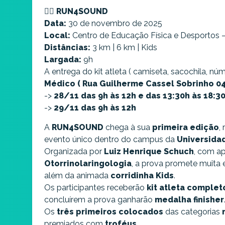
🏃‍♀️ RUN4SOUND
56 a 65 anos (3Km) - (1960 à 1969) Masculino
Data:
30 de novembro de 2025
Parado/Esgotado
Local:
Centro de Educação Física e Desportos –
Distâncias:
3 km | 6 km | Kids
66 a 99 anos (3Km) - (1926 à 1959) Masculino
Largada:
9h
Parado/Esgotado
A entrega do kit atleta ( camiseta, sacochila, núm
Médico ( Rua Guilherme Cassel Sobrinho 04 
16 a 25 anos (3Km) - (2000 à 2009) Feminino
Parado/Esgotado
->
28/11 das 9h às 12h e das 13:30h às 18:3
->
29/11 das 9h às 12h
26 a 35 anos (3Km) - (1990 à 1999) Feminino
A
RUN4SOUND
Parado/Esgotado
chega à sua
primeira edição
,
evento único dentro do campus da
Universida
36 a 45 anos (3Km) - (1980 à 1989) Feminino
Organizada por
Luiz Henrique Schuch
, com a
Parado/Esgotado
Otorrinolaringologia
, a prova promete muita
além da animada
corridinha Kids
.
46 a 55 anos (3Km) - (1970 à 1979) Feminino
Os participantes receberão
kit atleta complet
Parado/Esgotado
concluírem a prova ganharão
medalha finisher
Os
três primeiros colocados
das categorias
56 a 65 anos (3Km) - (1960 à 1969) Feminino
premiados com
Parado/Esgotado
troféus
.