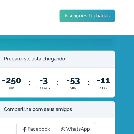
Inscrições fechadas
Prepare-se, está chegando
-250
-3
-53
-11
:
:
:
DIAS
HORAS
MIN
SEG
Compartilhe com seus amigos
Facebook
WhatsApp