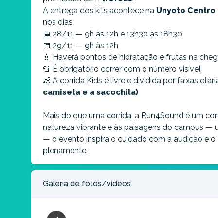
A entrega dos kits acontece na
Unyoto Centro 
66 a 99 anos (3Km) - (1926 à 1959) Feminino
nos dias:
Parado/Esgotado
📅 28/11 — 9h às 12h e 13h30 às 18h30
📅 29/11 — 9h às 12h
16 a 25 anos (6Km) - (2000 à 2009) Feminino
💧 Haverá pontos de hidratação e frutas na cheg
Parado/Esgotado
👕 É obrigatório correr com o número visível.
👶 A corrida Kids é livre e dividida por faixas etária
26 a 35 anos (6Km) - (1990 à 1999) Feminino
camiseta e a sacochila)
Parado/Esgotado
36 a 45 anos (6Km) - (1980 à 1989) Feminino
Mais do que uma corrida, a Run4Sound é um conv
Parado/Esgotado
natureza vibrante e às paisagens do campus — 
— o evento inspira o cuidado com a audição e o
46 a 55 anos (6Km) - (1970 à 1979) Feminino
plenamente.
Parado/Esgotado
56 a 65 anos (6Km) - (1960 à 1969) Feminino
Galeria de fotos/videos
Parado/Esgotado
66 a 99 anos (6Km) - (1926 à 1959) Feminino
Parado/Esgotado