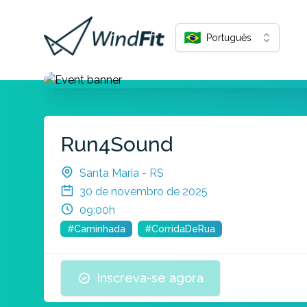
Português
Run4Sound
Santa Maria - RS
30 de novembro de 2025
09:00h
#Caminhada
#CorridaDeRua
Inscreva-se agora